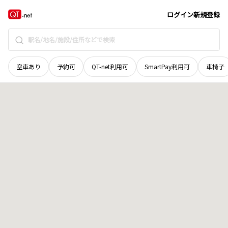
北海道
室蘭市
栄町
地域選択で探す
ログイン
新規登録
空車あり
予約可
QT-net利用可
SmartPay利用可
車椅子