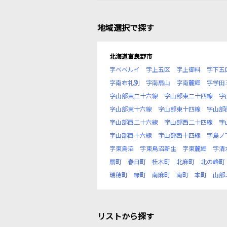
地域選択で探す
北海道富良野市
字ベベルイ
字上五区
字上御料
字下五
字南布礼別
字南扇山
字南麓郷
字学田
字山部東二十六線
字山部東二十四線
字
字山部東十六線
字山部東十四線
字山部
字山部西二十六線
字山部西二十四線
字
字山部西十六線
字山部西十四線
字島ノ
字東鳥沼
字東鳥沼新生
字東麓郷
字清
扇町
春日町
桂木町
北麻町
北の峰町
瑞穂町
緑町
南麻町
南町
本町
山部
リストから探す