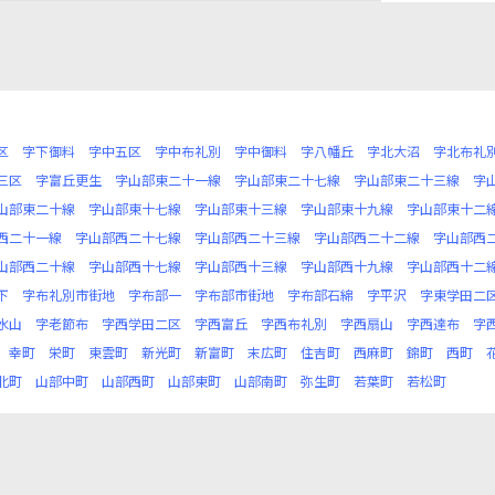
区
字下御料
字中五区
字中布礼別
字中御料
字八幡丘
字北大沼
字北布礼
三区
字富丘更生
字山部東二十一線
字山部東二十七線
字山部東二十三線
字
山部東二十線
字山部東十七線
字山部東十三線
字山部東十九線
字山部東十二
西二十一線
字山部西二十七線
字山部西二十三線
字山部西二十二線
字山部西
山部西二十線
字山部西十七線
字山部西十三線
字山部西十九線
字山部西十二
下
字布礼別市街地
字布部一
字布部市街地
字布部石綿
字平沢
字東学田二
水山
字老節布
字西学田二区
字西富丘
字西布礼別
字西扇山
字西達布
字
幸町
栄町
東雲町
新光町
新富町
末広町
住吉町
西麻町
錦町
西町
北町
山部中町
山部西町
山部東町
山部南町
弥生町
若葉町
若松町