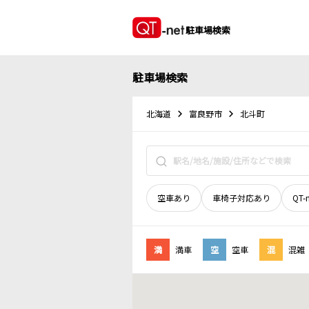
駐車場検索
駐車場検索
北海道
富良野市
北斗町
空車あり
車椅子対応あり
QT-
満
満車
空
空車
混
混雑