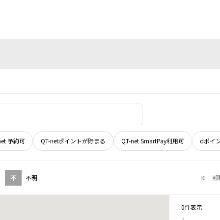
net 予約可
QT-netポイントが貯まる
QT-net SmartPay利用可
dポイ
不
不明
※一部
0件表示
1