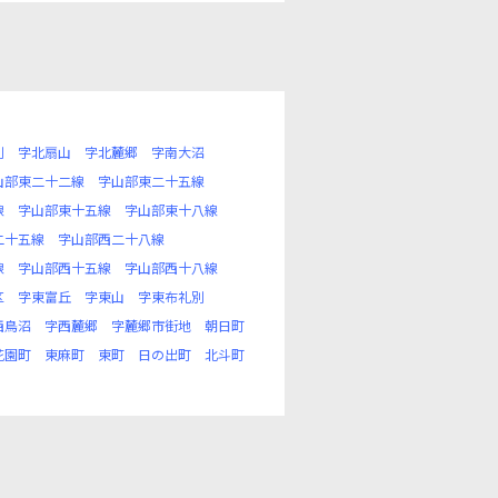
別
字北扇山
字北麓郷
字南大沼
山部東二十二線
字山部東二十五線
線
字山部東十五線
字山部東十八線
二十五線
字山部西二十八線
線
字山部西十五線
字山部西十八線
区
字東富丘
字東山
字東布礼別
西鳥沼
字西麓郷
字麓郷市街地
朝日町
花園町
東麻町
東町
日の出町
北斗町