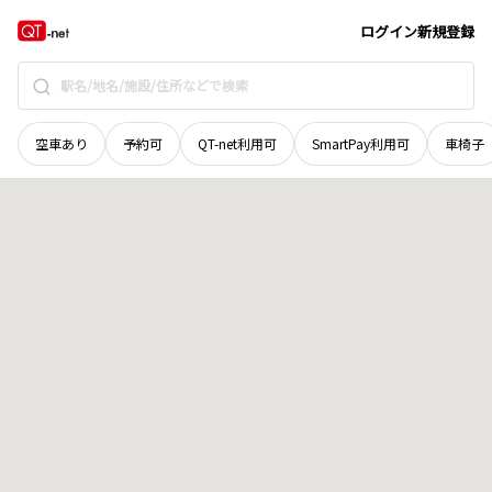
北海道
富良野市
字下五区
地域選択で探す
ログイン
新規登録
空車あり
予約可
QT-net利用可
SmartPay利用可
車椅子