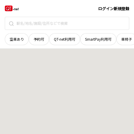
北海道
富良野市
字北布礼別
地域選択で探す
ログイン
新規登録
空車あり
予約可
QT-net利用可
SmartPay利用可
車椅子