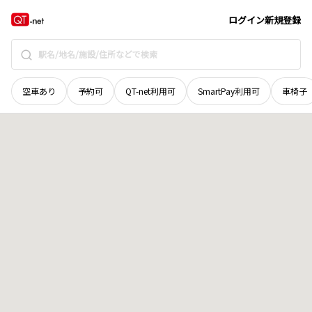
北海道
富良野市
字南大沼
地域選択で探す
ログイン
新規登録
空車あり
予約可
QT-net利用可
SmartPay利用可
車椅子