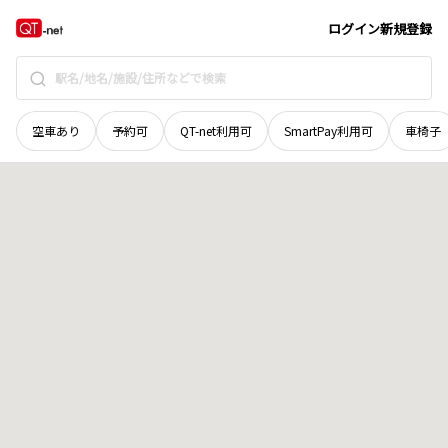
北海道
富良野市
字山部東二十三線
地域選択で探す
ログイン
新規登録
空車あり
予約可
QT-net利用可
SmartPay利用可
車椅子