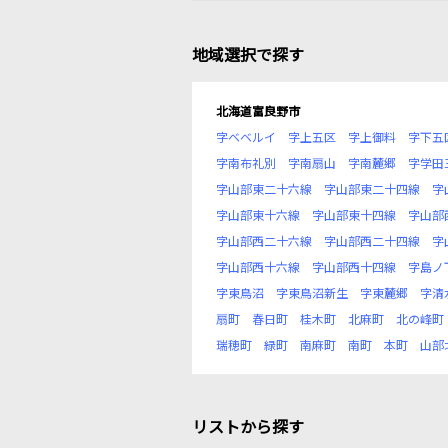
地域選択で探す
北海道富良野市
字ベベルイ
字上五区
字上御料
字下五
字南布礼別
字南扇山
字南麓郷
字学田
字山部東二十六線
字山部東二十四線
字
字山部東十六線
字山部東十四線
字山部
字山部西二十六線
字山部西二十四線
字
字山部西十六線
字山部西十四線
字島ノ
字東鳥沼
字東鳥沼新生
字東麓郷
字清
扇町
春日町
桂木町
北麻町
北の峰町
瑞穂町
緑町
南麻町
南町
本町
山部
リストから探す