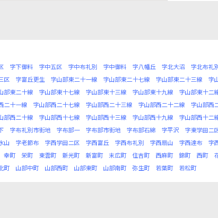
区
字下御料
字中五区
字中布礼別
字中御料
字八幡丘
字北大沼
字北布礼
三区
字富丘更生
字山部東二十一線
字山部東二十七線
字山部東二十三線
字
山部東二十線
字山部東十七線
字山部東十三線
字山部東十九線
字山部東十二
西二十一線
字山部西二十七線
字山部西二十三線
字山部西二十二線
字山部西
山部西二十線
字山部西十七線
字山部西十三線
字山部西十九線
字山部西十二
下
字布礼別市街地
字布部一
字布部市街地
字布部石綿
字平沢
字東学田二
水山
字老節布
字西学田二区
字西富丘
字西布礼別
字西扇山
字西達布
字
幸町
栄町
東雲町
新光町
新富町
末広町
住吉町
西麻町
錦町
西町
北町
山部中町
山部西町
山部東町
山部南町
弥生町
若葉町
若松町