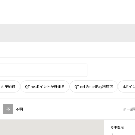
net 予約可
QT-netポイントが貯まる
QT-net SmartPay利用可
dポイ
不
不明
※一部
0件表示
1