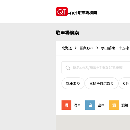
駐車場検索
駐車場検索
北海道
富良野市
字山部東二十五線
空車あり
車椅子対応あり
QT-
満
満車
空
空車
混
混雑