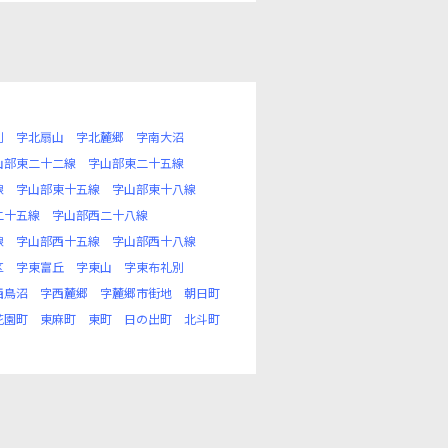
別
字北扇山
字北麓郷
字南大沼
山部東二十二線
字山部東二十五線
線
字山部東十五線
字山部東十八線
二十五線
字山部西二十八線
線
字山部西十五線
字山部西十八線
区
字東富丘
字東山
字東布礼別
西鳥沼
字西麓郷
字麓郷市街地
朝日町
花園町
東麻町
東町
日の出町
北斗町