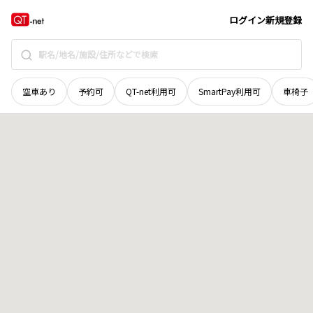
北海道
富良野市
字東山
地域選択で探す
ログイン
新規登録
空車あり
予約可
QT-net利用可
SmartPay利用可
車椅子