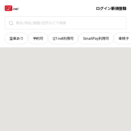
北海道
富良野市
字西麓郷
地域選択で探す
ログイン
新規登録
空車あり
予約可
QT-net利用可
SmartPay利用可
車椅子