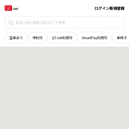
北海道
小樽市
忍路
地域選択で探す
ログイン
新規登録
空車あり
予約可
QT-net利用可
SmartPay利用可
車椅子