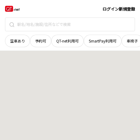
北海道
小樽市
末広町
地域選択で探す
ログイン
新規登録
空車あり
予約可
QT-net利用可
SmartPay利用可
車椅子