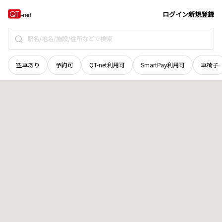
北海道
小樽市
見晴町
地域選択で探す
ログイン
新規登録
空車あり
予約可
QT-net利用可
SmartPay利用可
車椅子