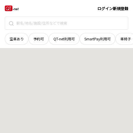
北海道
山越郡長万部町
字大浜
地域選択で探す
ログイン
新規登録
空車あり
予約可
QT-net利用可
SmartPay利用可
車椅子