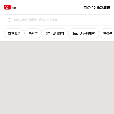
北海道
山越郡長万部町
字長万部
地域選択で探す
ログイン
新規登録
空車あり
予約可
QT-net利用可
SmartPay利用可
車椅子