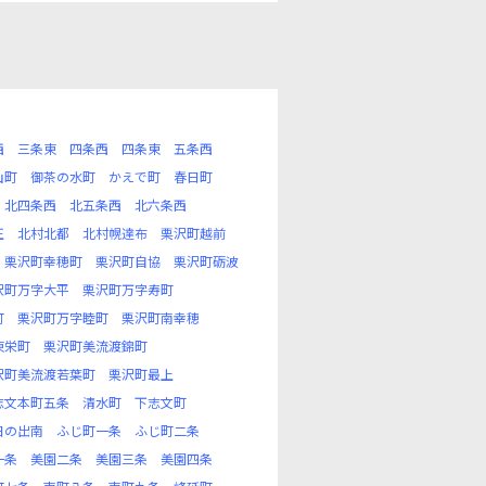
西
三条東
四条西
四条東
五条西
山町
御茶の水町
かえで町
春日町
北四条西
北五条西
北六条西
正
北村北都
北村幌達布
栗沢町越前
栗沢町幸穂町
栗沢町自協
栗沢町砺波
沢町万字大平
栗沢町万字寿町
町
栗沢町万字睦町
栗沢町南幸穂
東栄町
栗沢町美流渡錦町
沢町美流渡若葉町
栗沢町最上
志文本町五条
清水町
下志文町
日の出南
ふじ町一条
ふじ町二条
一条
美園二条
美園三条
美園四条