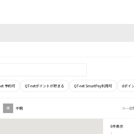
net 予約可
QT-netポイントが貯まる
QT-net SmartPay利用可
dポイ
不
不明
※一部
0件表示
1