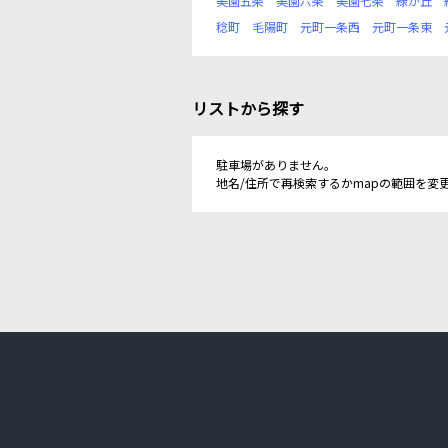
美園五条
美園六条
美園七条
緑が丘
稔町
毛陽町
元町一条西
元町一条東
リストから探す
駐車場がありません。
地名/住所で再検索するかmapの範囲を変