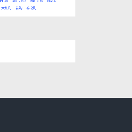
町七条
南町八条
南町九条
峰延町
大和町
若駒
若松町