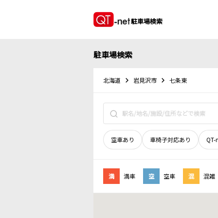
駐車場検索
駐車場検索
北海道
岩見沢市
七条東
空車あり
車椅子対応あり
QT-
満
満車
空
空車
混
混雑