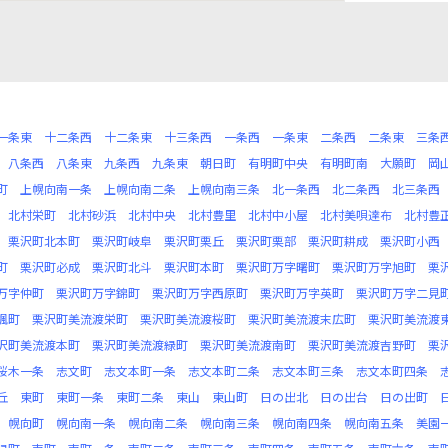
一条東
十二条西
十二条東
十三条西
一条西
一条東
二条西
二条東
三条
八条西
八条東
九条西
九条東
朝日町
有明町中央
有明町南
大願町
岡
町
上幌向南一条
上幌向南二条
上幌向南三条
北一条西
北二条西
北三条西
北村栄町
北村砂浜
北村中央
北村豊里
北村中小屋
北村美唄達布
北村豊
栗沢町北本町
栗沢町岐阜
栗沢町栗丘
栗沢町栗部
栗沢町耕成
栗沢町小西
町
栗沢町必成
栗沢町北斗
栗沢町本町
栗沢町万字曙町
栗沢町万字旭町
栗
万字仲町
栗沢町万字錦町
栗沢町万字西原町
栗沢町万字英町
栗沢町万字二見
楓町
栗沢町美流渡栄町
栗沢町美流渡桜町
栗沢町美流渡末広町
栗沢町美流渡
沢町美流渡本町
栗沢町美流渡緑町
栗沢町美流渡南町
栗沢町美流渡吉野町
栗
桜木一条
志文町
志文本町一条
志文本町二条
志文本町三条
志文本町四条
丘
東町
東町一条
東町二条
東山
東山町
日の出北
日の出台
日の出町
幌向町
幌向南一条
幌向南二条
幌向南三条
幌向南四条
幌向南五条
美園