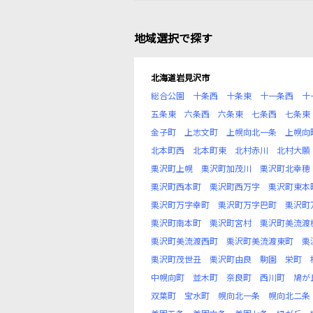
地域選択で探す
北海道岩見沢市
総合公園
十条西
十条東
十一条西
十
五条東
六条西
六条東
七条西
七条東
金子町
上志文町
上幌向北一条
上幌向
北本町西
北本町東
北村赤川
北村大願
栗沢町上幌
栗沢町加茂川
栗沢町北幸穂
栗沢町西本町
栗沢町西万字
栗沢町東本
栗沢町万字幸町
栗沢町万字巴町
栗沢町
栗沢町南本町
栗沢町宮村
栗沢町美流渡
栗沢町美流渡西町
栗沢町美流渡東町
栗
栗沢町茂世丑
栗沢町由良
駒園
栄町
中幌向町
並木町
奈良町
西川町
鳩が
双葉町
宝水町
幌向北一条
幌向北二条