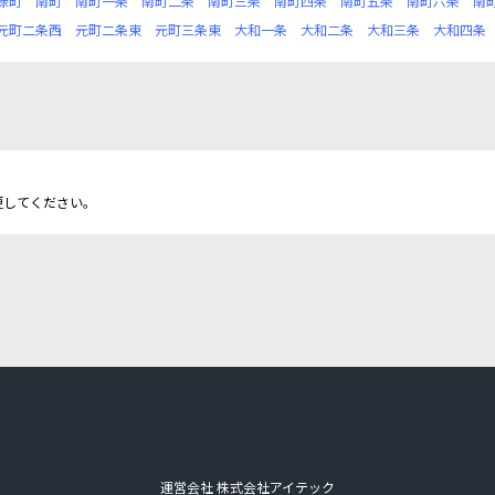
緑町
南町
南町一条
南町二条
南町三条
南町四条
南町五条
南町六条
南
元町二条西
元町二条東
元町三条東
大和一条
大和二条
大和三条
大和四条
更してください。
運営会社 株式会社アイテック