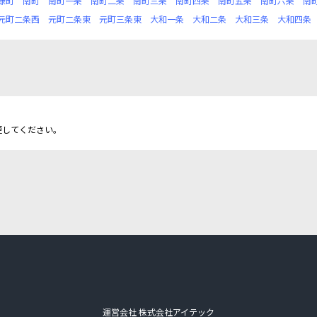
緑町
南町
南町一条
南町二条
南町三条
南町四条
南町五条
南町六条
南
元町二条西
元町二条東
元町三条東
大和一条
大和二条
大和三条
大和四条
更してください。
運営会社 株式会社アイテック