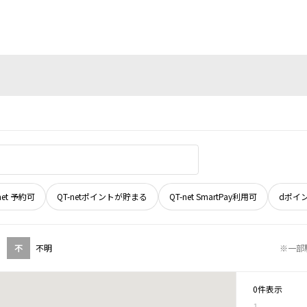
net 予約可
QT-netポイントが貯まる
QT-net SmartPay利用可
dポイ
不
不明
※一部
0件表示
1