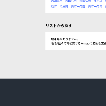
美園五条
美園六条
美園七条
緑が丘
稔町
毛陽町
元町一条西
元町一条東
リストから探す
駐車場がありません。
地名/住所で再検索するかmapの範囲を変