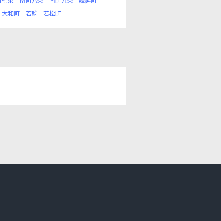
町七条
南町八条
南町九条
峰延町
大和町
若駒
若松町