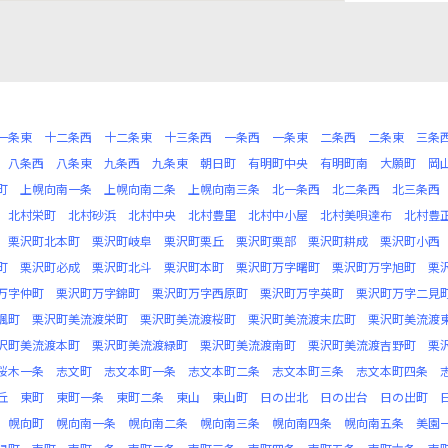
一条東
十二条西
十二条東
十三条西
一条西
一条東
二条西
二条東
三条
八条西
八条東
九条西
九条東
朝日町
有明町中央
有明町南
大願町
岡
町
上幌向南一条
上幌向南二条
上幌向南三条
北一条西
北二条西
北三条西
北村栄町
北村砂浜
北村中央
北村豊里
北村中小屋
北村美唄達布
北村豊
栗沢町北本町
栗沢町岐阜
栗沢町栗丘
栗沢町栗部
栗沢町耕成
栗沢町小西
町
栗沢町必成
栗沢町北斗
栗沢町本町
栗沢町万字曙町
栗沢町万字旭町
栗
万字仲町
栗沢町万字錦町
栗沢町万字西原町
栗沢町万字英町
栗沢町万字二見
楓町
栗沢町美流渡栄町
栗沢町美流渡桜町
栗沢町美流渡末広町
栗沢町美流渡
沢町美流渡本町
栗沢町美流渡緑町
栗沢町美流渡南町
栗沢町美流渡吉野町
栗
桜木一条
志文町
志文本町一条
志文本町二条
志文本町三条
志文本町四条
丘
東町
東町一条
東町二条
東山
東山町
日の出北
日の出台
日の出町
幌向町
幌向南一条
幌向南二条
幌向南三条
幌向南四条
幌向南五条
美園