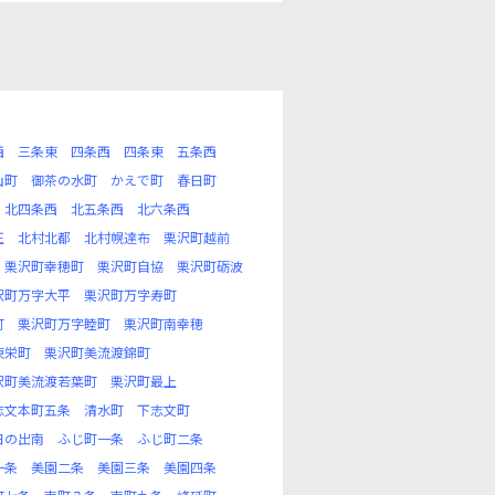
西
三条東
四条西
四条東
五条西
山町
御茶の水町
かえで町
春日町
北四条西
北五条西
北六条西
正
北村北都
北村幌達布
栗沢町越前
栗沢町幸穂町
栗沢町自協
栗沢町砺波
沢町万字大平
栗沢町万字寿町
町
栗沢町万字睦町
栗沢町南幸穂
東栄町
栗沢町美流渡錦町
沢町美流渡若葉町
栗沢町最上
志文本町五条
清水町
下志文町
日の出南
ふじ町一条
ふじ町二条
一条
美園二条
美園三条
美園四条