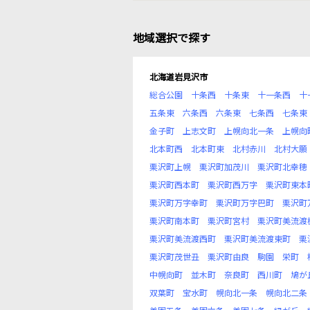
地域選択で探す
北海道岩見沢市
総合公園
十条西
十条東
十一条西
十
五条東
六条西
六条東
七条西
七条東
金子町
上志文町
上幌向北一条
上幌向
北本町西
北本町東
北村赤川
北村大願
栗沢町上幌
栗沢町加茂川
栗沢町北幸穂
栗沢町西本町
栗沢町西万字
栗沢町東本
栗沢町万字幸町
栗沢町万字巴町
栗沢町
栗沢町南本町
栗沢町宮村
栗沢町美流渡
栗沢町美流渡西町
栗沢町美流渡東町
栗
栗沢町茂世丑
栗沢町由良
駒園
栄町
中幌向町
並木町
奈良町
西川町
鳩が
双葉町
宝水町
幌向北一条
幌向北二条