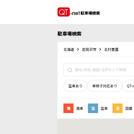
駐車場検索
駐車場検索
北海道
岩見沢市
北村豊里
空車あり
車椅子対応あり
QT-
満
満車
空
空車
混
混雑