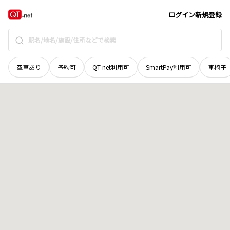
北海道
岩見沢市
四条東
地域選択で探す
ログイン
新規登録
空車あり
予約可
QT-net利用可
SmartPay利用可
車椅子