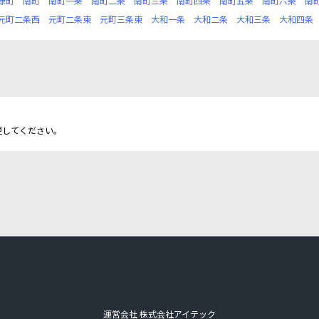
緑町
南町
南町一条
南町二条
南町三条
南町四条
南町五条
南町六条
南
元町二条西
元町二条東
元町三条東
大和一条
大和二条
大和三条
大和四条
更してください。
運営会社 株式会社アイテック