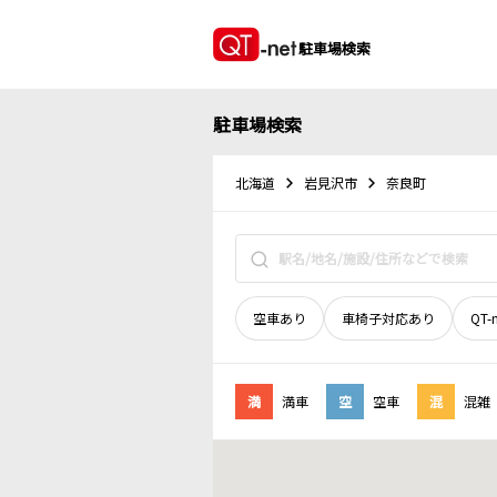
駐車場検索
駐車場検索
北海道
岩見沢市
奈良町
空車あり
車椅子対応あり
QT-
満
満車
空
空車
混
混雑