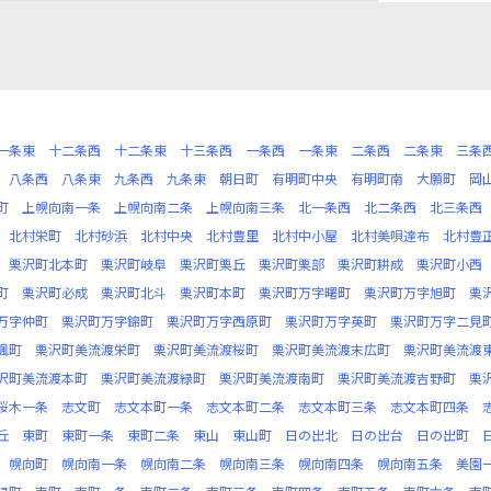
一条東
十二条西
十二条東
十三条西
一条西
一条東
二条西
二条東
三条
八条西
八条東
九条西
九条東
朝日町
有明町中央
有明町南
大願町
岡
町
上幌向南一条
上幌向南二条
上幌向南三条
北一条西
北二条西
北三条西
北村栄町
北村砂浜
北村中央
北村豊里
北村中小屋
北村美唄達布
北村豊
栗沢町北本町
栗沢町岐阜
栗沢町栗丘
栗沢町栗部
栗沢町耕成
栗沢町小西
町
栗沢町必成
栗沢町北斗
栗沢町本町
栗沢町万字曙町
栗沢町万字旭町
栗
万字仲町
栗沢町万字錦町
栗沢町万字西原町
栗沢町万字英町
栗沢町万字二見
楓町
栗沢町美流渡栄町
栗沢町美流渡桜町
栗沢町美流渡末広町
栗沢町美流渡
沢町美流渡本町
栗沢町美流渡緑町
栗沢町美流渡南町
栗沢町美流渡吉野町
栗
桜木一条
志文町
志文本町一条
志文本町二条
志文本町三条
志文本町四条
丘
東町
東町一条
東町二条
東山
東山町
日の出北
日の出台
日の出町
幌向町
幌向南一条
幌向南二条
幌向南三条
幌向南四条
幌向南五条
美園