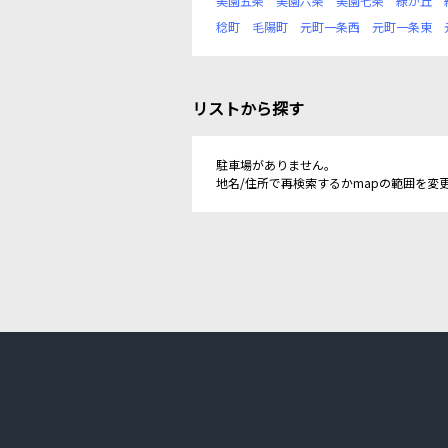
美園五条
美園六条
美園七条
緑が丘
稔町
毛陽町
元町一条西
元町一条東
リストから探す
駐車場がありません。
地名/住所で再検索するかmapの範囲を変