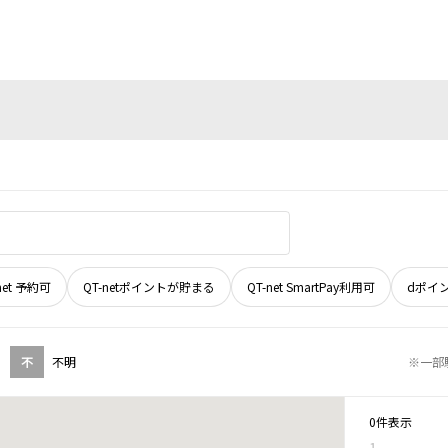
net 予約可
QT-netポイントが貯まる
QT-net SmartPay利用可
dポイ
不
不明
※一部
0件表示
1