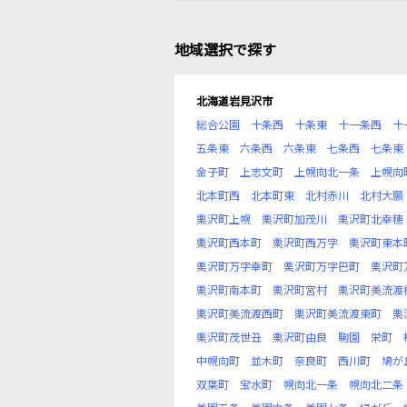
地域選択で探す
北海道岩見沢市
総合公園
十条西
十条東
十一条西
十
五条東
六条西
六条東
七条西
七条東
金子町
上志文町
上幌向北一条
上幌向
北本町西
北本町東
北村赤川
北村大願
栗沢町上幌
栗沢町加茂川
栗沢町北幸穂
栗沢町西本町
栗沢町西万字
栗沢町東本
栗沢町万字幸町
栗沢町万字巴町
栗沢町
栗沢町南本町
栗沢町宮村
栗沢町美流渡
栗沢町美流渡西町
栗沢町美流渡東町
栗
栗沢町茂世丑
栗沢町由良
駒園
栄町
中幌向町
並木町
奈良町
西川町
鳩が
双葉町
宝水町
幌向北一条
幌向北二条