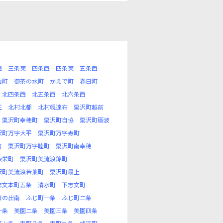
西
三条東
四条西
四条東
五条西
山町
御茶の水町
かえで町
春日町
北四条西
北五条西
北六条西
正
北村北都
北村幌達布
栗沢町越前
栗沢町幸穂町
栗沢町自協
栗沢町砺波
沢町万字大平
栗沢町万字寿町
町
栗沢町万字睦町
栗沢町南幸穂
東栄町
栗沢町美流渡錦町
沢町美流渡若葉町
栗沢町最上
志文本町五条
清水町
下志文町
日の出南
ふじ町一条
ふじ町二条
一条
美園二条
美園三条
美園四条