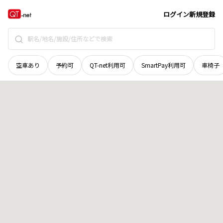
北海道
岩見沢市
幌向南五条
地域選択で探す
ログイン
新規登録
空車あり
予約可
QT-net利用可
SmartPay利用可
車椅子