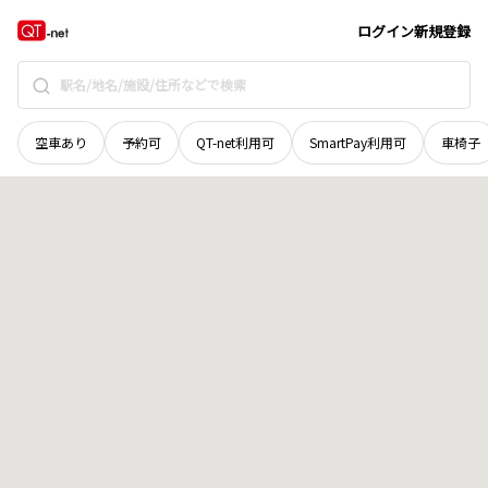
北海道
岩見沢市
日の出南
地域選択で探す
ログイン
新規登録
空車あり
予約可
QT-net利用可
SmartPay利用可
車椅子