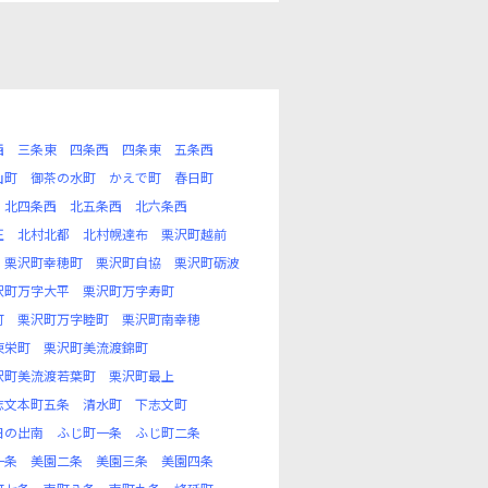
西
三条東
四条西
四条東
五条西
山町
御茶の水町
かえで町
春日町
北四条西
北五条西
北六条西
正
北村北都
北村幌達布
栗沢町越前
栗沢町幸穂町
栗沢町自協
栗沢町砺波
沢町万字大平
栗沢町万字寿町
町
栗沢町万字睦町
栗沢町南幸穂
東栄町
栗沢町美流渡錦町
沢町美流渡若葉町
栗沢町最上
志文本町五条
清水町
下志文町
日の出南
ふじ町一条
ふじ町二条
一条
美園二条
美園三条
美園四条