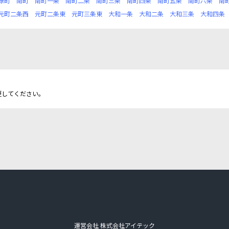
緑町
南町
南町一条
南町二条
南町三条
南町四条
南町五条
南町六条
南
元町二条西
元町二条東
元町三条東
大和一条
大和二条
大和三条
大和四条
更してください。
運営会社 株式会社アイテック