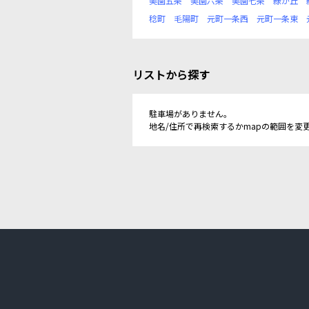
美園五条
美園六条
美園七条
緑が丘
稔町
毛陽町
元町一条西
元町一条東
リストから探す
駐車場がありません。
地名/住所で再検索するかmapの範囲を変