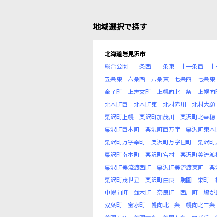
地域選択で探す
北海道岩見沢市
総合公園
十条西
十条東
十一条西
十
五条東
六条西
六条東
七条西
七条東
金子町
上志文町
上幌向北一条
上幌向
北本町西
北本町東
北村赤川
北村大願
栗沢町上幌
栗沢町加茂川
栗沢町北幸穂
栗沢町西本町
栗沢町西万字
栗沢町東本
栗沢町万字幸町
栗沢町万字巴町
栗沢町
栗沢町南本町
栗沢町宮村
栗沢町美流渡
栗沢町美流渡西町
栗沢町美流渡東町
栗
栗沢町茂世丑
栗沢町由良
駒園
栄町
中幌向町
並木町
奈良町
西川町
鳩が
双葉町
宝水町
幌向北一条
幌向北二条