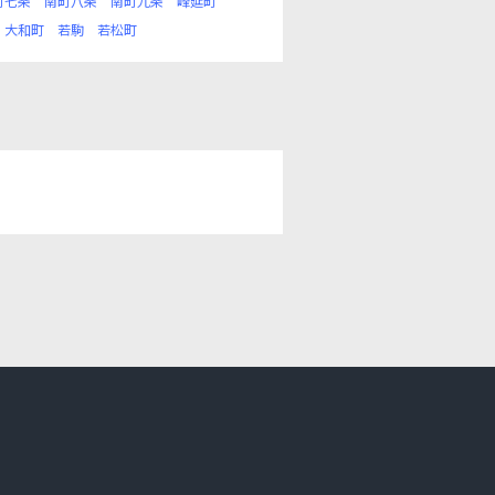
町七条
南町八条
南町九条
峰延町
大和町
若駒
若松町