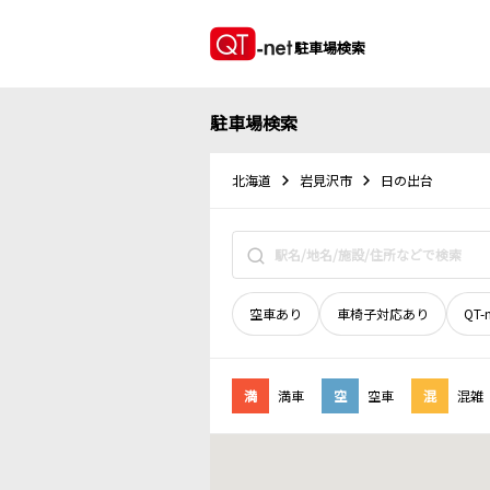
駐車場検索
駐車場検索
北海道
岩見沢市
日の出台
空車あり
車椅子対応あり
QT-
満
満車
空
空車
混
混雑