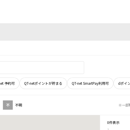
net 予約可
QT-netポイントが貯まる
QT-net SmartPay利用可
dポイ
不
不明
※一部
0件表示
1