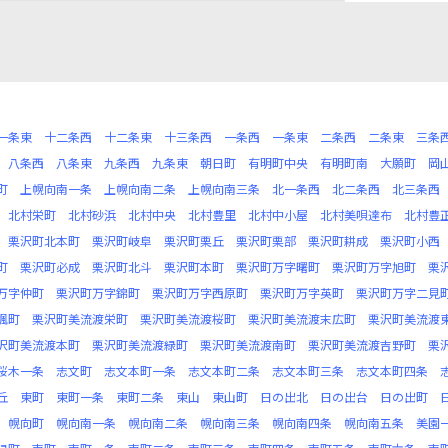
一条東
十二条西
十二条東
十三条西
一条西
一条東
二条西
二条東
三条
八条西
八条東
九条西
九条東
朝日町
有明町中央
有明町南
大願町
岡
町
上幌向南一条
上幌向南二条
上幌向南三条
北一条西
北二条西
北三条西
北村栄町
北村砂浜
北村中央
北村豊里
北村中小屋
北村美唄達布
北村豊
栗沢町北本町
栗沢町岐阜
栗沢町栗丘
栗沢町栗部
栗沢町耕成
栗沢町小西
町
栗沢町必成
栗沢町北斗
栗沢町本町
栗沢町万字曙町
栗沢町万字旭町
栗
万字仲町
栗沢町万字錦町
栗沢町万字西原町
栗沢町万字英町
栗沢町万字二見
楓町
栗沢町美流渡栄町
栗沢町美流渡桜町
栗沢町美流渡末広町
栗沢町美流渡
沢町美流渡本町
栗沢町美流渡緑町
栗沢町美流渡南町
栗沢町美流渡吉野町
栗
桜木一条
志文町
志文本町一条
志文本町二条
志文本町三条
志文本町四条
丘
東町
東町一条
東町二条
東山
東山町
日の出北
日の出台
日の出町
幌向町
幌向南一条
幌向南二条
幌向南三条
幌向南四条
幌向南五条
美園