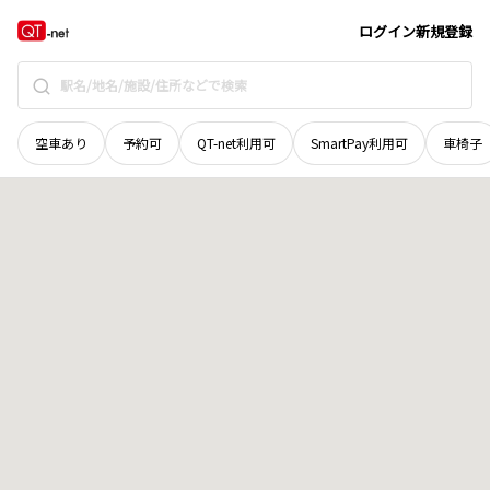
北海道
岩見沢市
東町一条
地域選択で探す
ログイン
新規登録
空車あり
予約可
QT-net利用可
SmartPay利用可
車椅子