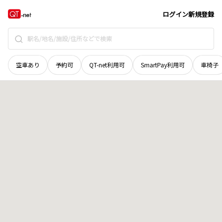
北海道
岩見沢市
栄町
地域選択で探す
ログイン
新規登録
空車あり
予約可
QT-net利用可
SmartPay利用可
車椅子