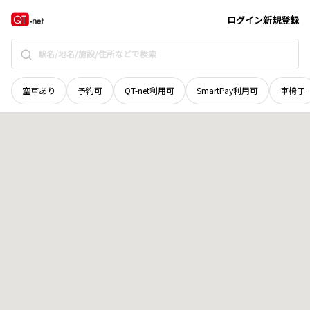
北海道
岩見沢市
清水町
地域選択で探す
ログイン
新規登録
空車あり
予約可
QT-net利用可
SmartPay利用可
車椅子