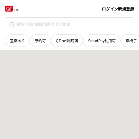
北海道
岩見沢市
若松町
地域選択で探す
ログイン
新規登録
空車あり
予約可
QT-net利用可
SmartPay利用可
車椅子