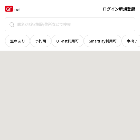
北海道
島牧郡島牧村
字豊浜
地域選択で探す
ログイン
新規登録
空車あり
予約可
QT-net利用可
SmartPay利用可
車椅子