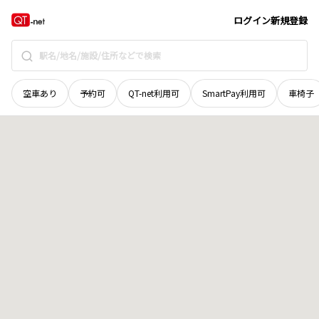
北海道
島牧郡島牧村
地域選択で探す
ログイン
新規登録
空車あり
予約可
QT-net利用可
SmartPay利用可
車椅子