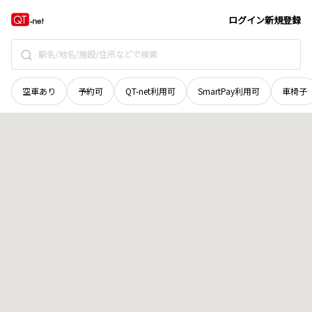
北海道
川上郡弟子屈町
字屈斜路原野
地域選択で探す
ログイン
新規登録
空車あり
予約可
QT-net利用可
SmartPay利用可
車椅子