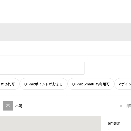
net 予約可
QT-netポイントが貯まる
QT-net SmartPay利用可
dポイ
不
不明
※一部
0件表示
1