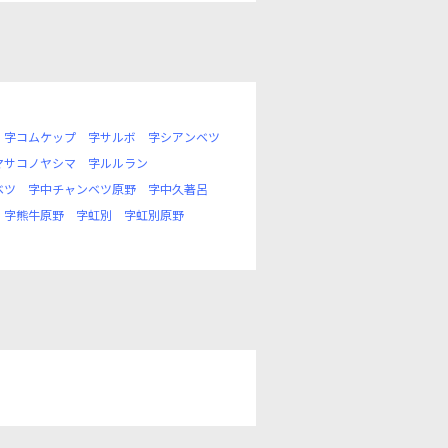
字コムケップ
字サルボ
字シアンベツ
マサコノヤシマ
字ルルラン
ベツ
字中チャンベツ原野
字中久著呂
字熊牛原野
字虹別
字虹別原野