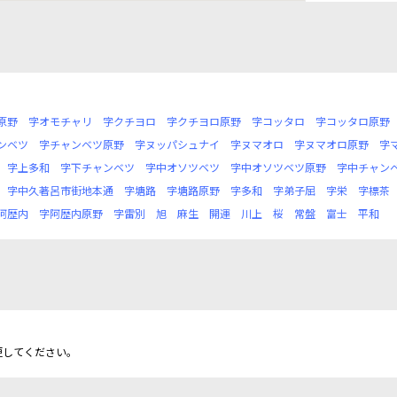
原野
字オモチャリ
字クチヨロ
字クチヨロ原野
字コッタロ
字コッタロ原野
ンベツ
字チャンベツ原野
字ヌッパシュナイ
字ヌマオロ
字ヌマオロ原野
字
字上多和
字下チャンベツ
字中オソツベツ
字中オソツベツ原野
字中チャン
字中久著呂市街地本通
字塘路
字塘路原野
字多和
字弟子屈
字栄
字標茶
阿歴内
字阿歴内原野
字雷別
旭
麻生
開運
川上
桜
常盤
富士
平和
更してください。