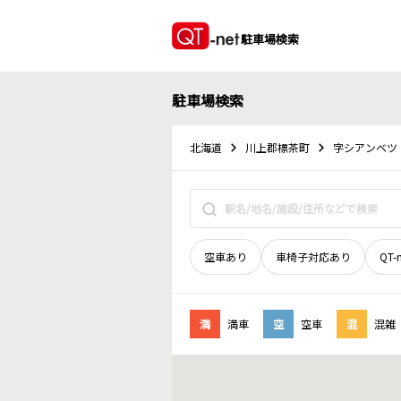
駐車場検索
駐車場検索
北海道
川上郡標茶町
字シアンベツ
空車あり
車椅子対応あり
QT-
満
満車
空
空車
混
混雑