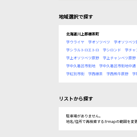
地域選択で探す
北海道川上郡標茶町
字ウライヤ
字オソツベツ
字オソツベツ
字シラルトロエトロ
字シロンド
字チャ
字上オソツベツ原野
字上チャンベツ原野
字中久著呂市街地
字中久著呂市街地中通
字虹別市街
字西標茶
字西熊牛原野
字
リストから探す
駐車場がありません。
地名/住所で再検索するかmapの範囲を変