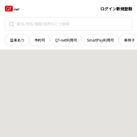
北海道
帯広市
八千代町東一線
地域選択で探す
ログイン
新規登録
空車あり
予約可
QT-net利用可
SmartPay利用可
車椅子