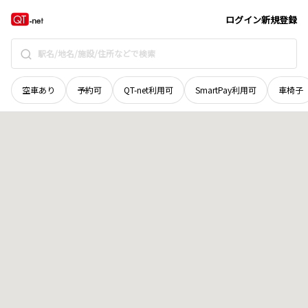
北海道
帯広市
南町南八線
地域選択で探す
ログイン
新規登録
空車あり
予約可
QT-net利用可
SmartPay利用可
車椅子