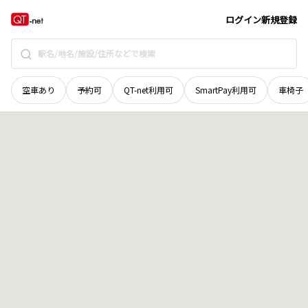
北海道
帯広市
南町南六線
地域選択で探す
ログイン
新規登録
空車あり
予約可
QT-net利用可
SmartPay利用可
車椅子