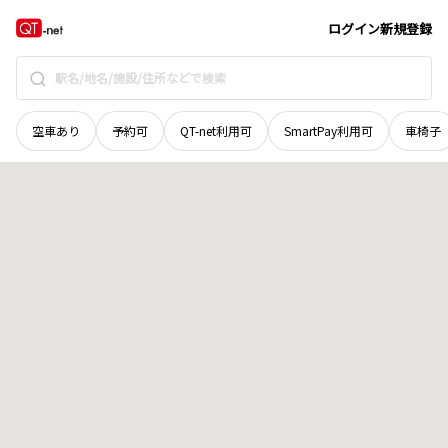
北海道
帯広市
大正本町西一条
地域選択で探す
ログイン
新規登録
空車あり
予約可
QT-net利用可
SmartPay利用可
車椅子