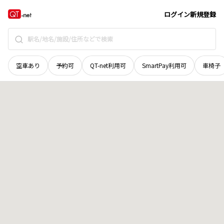
北海道
帯広市
大通北
地域選択で探す
ログイン
新規登録
空車あり
予約可
QT-net利用可
SmartPay利用可
車椅子