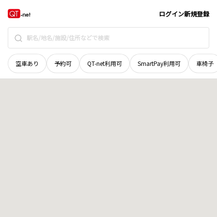
北海道
帯広市
太平町西五線
地域選択で探す
ログイン
新規登録
空車あり
予約可
QT-net利用可
SmartPay利用可
車椅子