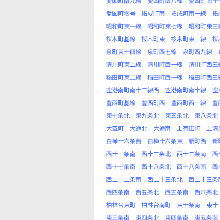
愛国町南九線
愛国町南八線
愛国町南十
愛国町零号
拓成町南
拓成町南一線
拓
昭和町東一線
昭和町東七線
昭和町東三
桜木町基線
桜木町東
桜木町東一線
桜
泉町東十四線
泉町西七線
泉町西九線
清川町東二線
清川町西一線
清川町西三
稲田町東二線
稲田町西一線
稲田町西三
空港南町南十二線西
空港南町南十線
空
豊西町基線
豊西町西
豊西町西一線
豊
東七条北
東九条北
東五条北
東八条北
大空町
大通北
大通南
上帯広町
上清
白樺十六条西
白樺十六条東
新町西
新
西十一条南
西十二条北
西十二条南
西
西十七条南
西十八条北
西十八条南
西
西二十二条南
西二十三条北
西二十三条
西四条南
西五条北
西五条南
西六条北
柏林台東町
柏林台南町
東十条南
東十
東三条南
東四条北
東四条南
東五条南