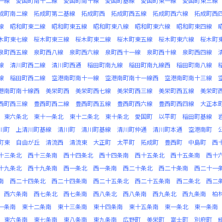
一線
愛国町南十二線
愛国町南十線
愛国町基線
愛国町東一線
愛国町東三線
成町南二線
拓成町第二基線
拓成町西
拓成町西五線
拓成町西六線
拓成町西
線
昭和町東二線
昭和町東五線
昭和町東八線
昭和町東六線
昭和町東四線
木町東七線
桜木町東三線
桜木町東二線
桜木町東五線
桜木町東六線
桜木町
泉町西五線
泉町西八線
泉町西六線
泉町西十一線
泉町西十線
泉町西四線
線
清川町西二線
清川町西通
稲田町南九線
稲田町南九線西
稲田町南八線
線
稲田町西二線
空港南町南十一線
空港南町南十一線西
空港南町南十三線
港南町南十線西
美栄町西
美栄町西七線
美栄町西三線
美栄町西五線
美栄町
西町西三線
豊西町西二線
豊西町西五線
豊西町西六線
豊西町西四線
大正本
東六条北
東十一条北
東十二条北
東十条北
愛国町
以平町
稲田町基線
川町
上清川町基線
清川町
清川町基線
清川町仲通
清川町本通
空港南町
町東
自由が丘
清流西
清流東
大正町
太平町
拓成町
豊西町
中島町
西
十三条北
西十三条南
西十四条北
西十四条南
西十五条北
西十五条南
西十
十九条北
西十九条南
西一条北
西一条南
西二十条北
西二十条南
西二十一
南
西二十四条北
西二十四条南
西二十五条北
西二十五条南
西二条北
西二
西六条南
西七条北
西七条南
西八条北
西八条南
西九条北
西九条南
柏
一条南
東十二条南
東十三条南
東十四条南
東十五条南
東一条北
東一条南
東六条南
東七条南
東八条南
東九条南
広野町
美栄町
富士町
別府町