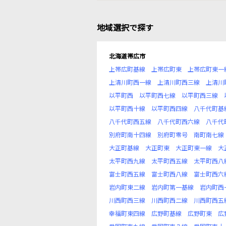
地域選択で探す
北海道帯広市
上帯広町基線
上帯広町東
上帯広町東一
上清川町西一線
上清川町西三線
上清川
以平町西
以平町西七線
以平町西三線
以平町西十線
以平町西四線
八千代町基
八千代町西五線
八千代町西六線
八千代
別府町南十四線
別府町零号
南町南七線
大正町基線
大正町東
大正町東一線
大
太平町西九線
太平町西五線
太平町西八
富士町西五線
富士町西八線
富士町西六
岩内町東二線
岩内町第一基線
岩内町西
川西町西三線
川西町西二線
川西町西五
幸福町東四線
広野町基線
広野町東
広