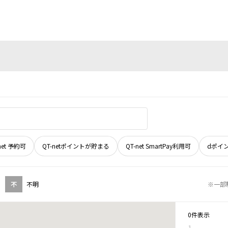
net 予約可
QT-netポイントが貯まる
QT-net SmartPay利用可
dポイ
不
不明
※一部
0件表示
1