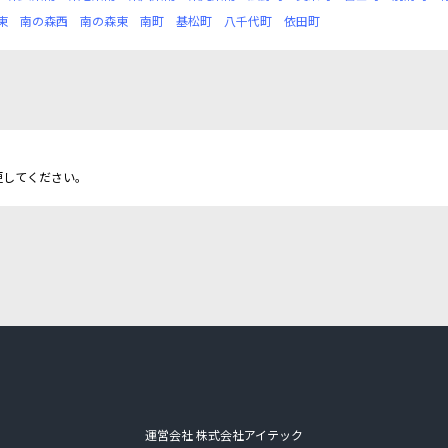
東
南の森西
南の森東
南町
基松町
八千代町
依田町
更してください。
運営会社 株式会社アイテック