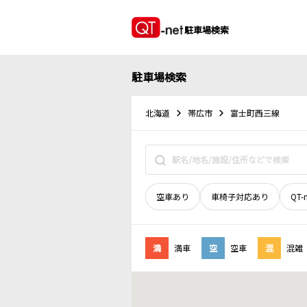
駐車場検索
駐車場検索
北海道
帯広市
富士町西三線
空車あり
車椅子対応あり
QT-
満
満車
空
空車
混
混雑