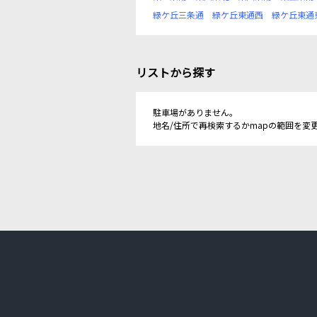
緑ケ丘三条通
緑ケ丘東通西
緑ケ丘東通
リストから探す
駐車場がありません。
地名/住所で再検索するかmapの範囲を変