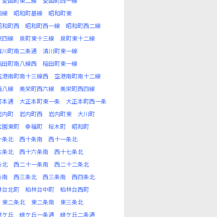
愛国町東二線
愛国町西一線
四線
昭和町基線
昭和町東
昭和町西
昭和町西一線
昭和町西二線
東四線
泉町東十三線
泉町東十二線
清川町南二条通
清川町東一線
稲田町南八線西
稲田町東一線
空港南町南十三線西
空港南町南十二線
西八線
美栄町西六線
美栄町西四線
町本通
大正本町東一条
大正本町西一条
岩内町
岩内町西
岩内町東
大川町
公園東町
幸福町
桜木町
昭和町
十条北
西十条南
西十一条北
六条北
西十六条南
西十七条北
条北
西二十一条南
西二十二条北
条南
西三条北
西三条南
西四条北
林台北町
柏林台中町
柏林台西町
東二条北
東二条南
東三条北
緑ケ丘
緑ケ丘一条通
緑ケ丘二条通