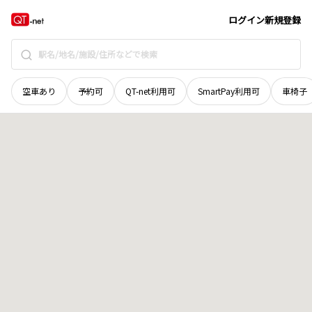
北海道
帯広市
幸福町基線
地域選択で探す
ログイン
新規登録
空車あり
予約可
QT-net利用可
SmartPay利用可
車椅子