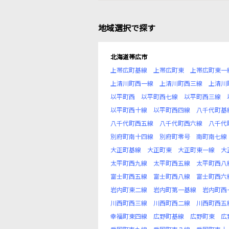
地域選択で探す
北海道帯広市
上帯広町基線
上帯広町東
上帯広町東一
上清川町西一線
上清川町西三線
上清川
以平町西
以平町西七線
以平町西三線
以平町西十線
以平町西四線
八千代町基
八千代町西五線
八千代町西六線
八千代
別府町南十四線
別府町零号
南町南七線
大正町基線
大正町東
大正町東一線
大
太平町西九線
太平町西五線
太平町西八
富士町西五線
富士町西八線
富士町西六
岩内町東二線
岩内町第一基線
岩内町西
川西町西三線
川西町西二線
川西町西五
幸福町東四線
広野町基線
広野町東
広