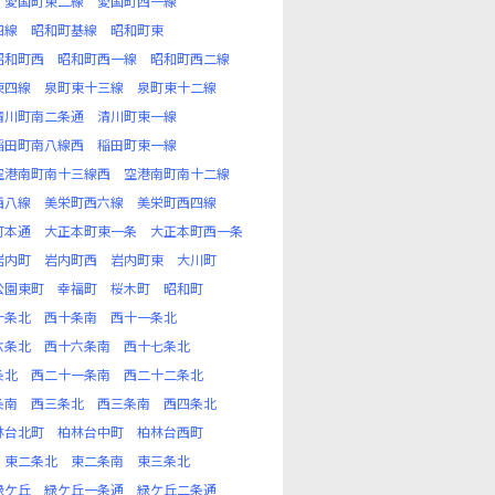
愛国町東二線
愛国町西一線
四線
昭和町基線
昭和町東
昭和町西
昭和町西一線
昭和町西二線
東四線
泉町東十三線
泉町東十二線
清川町南二条通
清川町東一線
稲田町南八線西
稲田町東一線
空港南町南十三線西
空港南町南十二線
西八線
美栄町西六線
美栄町西四線
町本通
大正本町東一条
大正本町西一条
岩内町
岩内町西
岩内町東
大川町
公園東町
幸福町
桜木町
昭和町
十条北
西十条南
西十一条北
六条北
西十六条南
西十七条北
条北
西二十一条南
西二十二条北
条南
西三条北
西三条南
西四条北
林台北町
柏林台中町
柏林台西町
東二条北
東二条南
東三条北
緑ケ丘
緑ケ丘一条通
緑ケ丘二条通