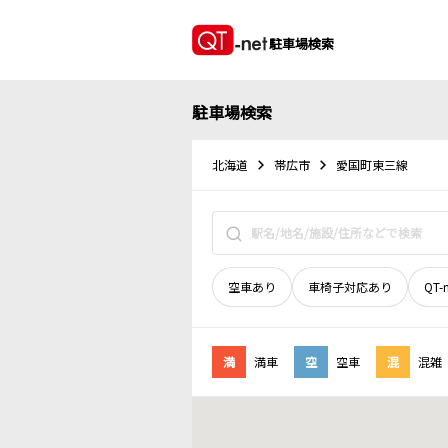
駐車場検索
駐車場検索
北海道
帯広市
愛国町東三線
空車あり
車椅子対応あり
QT-
満
満車
空
空車
混
混雑