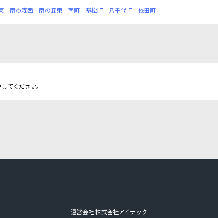
東
南の森西
南の森東
南町
基松町
八千代町
依田町
更してください。
運営会社 株式会社アイテック