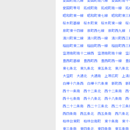
愛国町南九線
愛国町南八線
愛国町南十
愛国町零号
拓成町南
拓成町南一線
拓
昭和町東一線
昭和町東七線
昭和町東三
桜木町基線
桜木町東
桜木町東一線
桜
泉町東十四線
泉町西七線
泉町西九線
清川町東二線
清川町西一線
清川町西三
稲田町東二線
稲田町西一線
稲田町西三
空港南町南十二線西
空港南町南十線
空
豊西町基線
豊西町西
豊西町西一線
豊
東七条北
東九条北
東五条北
東八条北
大空町
大通北
大通南
上帯広町
上清
白樺十六条西
白樺十六条東
新町西
新
西十一条南
西十二条北
西十二条南
西
西十七条南
西十八条北
西十八条南
西
西二十二条南
西二十三条北
西二十三条
西四条南
西五条北
西五条南
西六条北
柏林台東町
柏林台南町
東十条南
東十
東三条南
東四条北
東四条南
東五条南