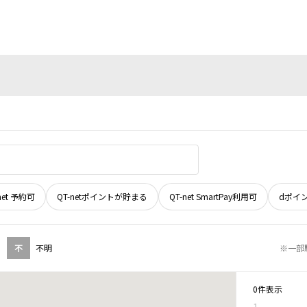
net 予約可
QT-netポイントが貯まる
QT-net SmartPay利用可
dポイ
不
不明
※一部
0件表示
1