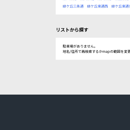
緑ケ丘三条通
緑ケ丘東通西
緑ケ丘東通
リストから探す
駐車場がありません。
地名/住所で再検索するかmapの範囲を変