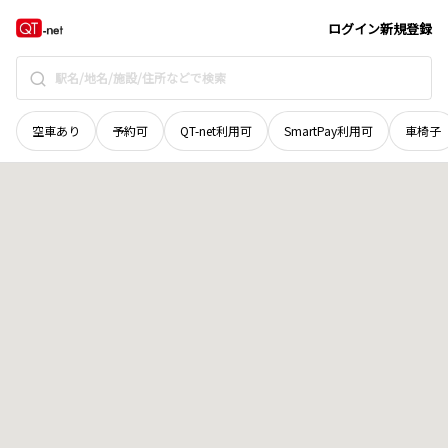
北海道
帯広市
愛国町東二線
地域選択で探す
ログイン
新規登録
空車あり
予約可
QT-net利用可
SmartPay利用可
車椅子