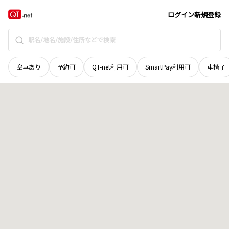
北海道
帯広市
拓成町
地域選択で探す
ログイン
新規登録
空車あり
予約可
QT-net利用可
SmartPay利用可
車椅子