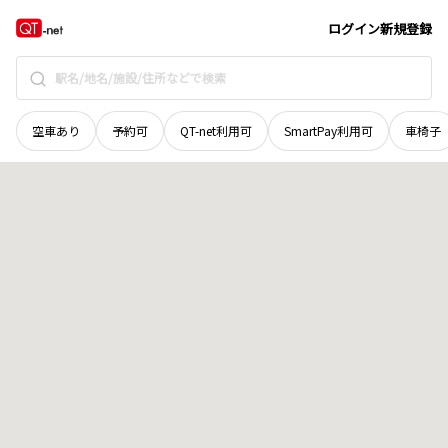
北海道
帯広市
東一条北
地域選択で探す
ログイン
新規登録
空車あり
予約可
QT-net利用可
SmartPay利用可
車椅子