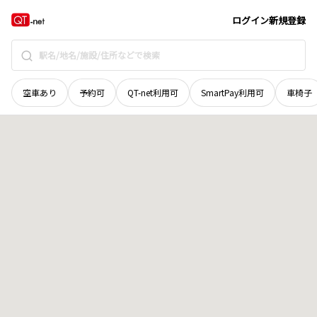
北海道
帯広市
東五条北
地域選択で探す
ログイン
新規登録
空車あり
予約可
QT-net利用可
SmartPay利用可
車椅子