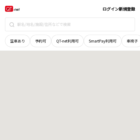
北海道
帯広市
東四条北
地域選択で探す
ログイン
新規登録
空車あり
予約可
QT-net利用可
SmartPay利用可
車椅子