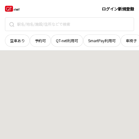
北海道
帯広市
空港南町南十一線西
地域選択で探す
ログイン
新規登録
空車あり
予約可
QT-net利用可
SmartPay利用可
車椅子