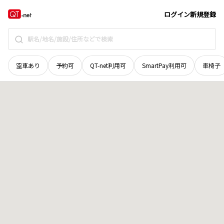
北海道
帯広市
空港南町南十二線
地域選択で探す
ログイン
新規登録
空車あり
予約可
QT-net利用可
SmartPay利用可
車椅子