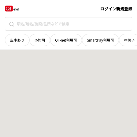
北海道
帯広市
空港南町南十線
地域選択で探す
ログイン
新規登録
空車あり
予約可
QT-net利用可
SmartPay利用可
車椅子