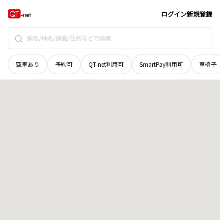
北海道
帯広市
西二十二条北
地域選択で探す
ログイン
新規登録
空車あり
予約可
QT-net利用可
SmartPay利用可
車椅子