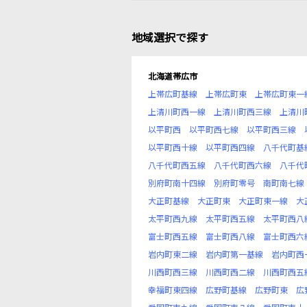
地域選択で探す
北海道帯広市
上帯広町基線
上帯広町東
上帯広町東一
上清川町西一線
上清川町西三線
上清川
以平町西
以平町西七線
以平町西三線
以平町西十線
以平町西四線
八千代町基
八千代町西五線
八千代町西六線
八千代
別府町南十四線
別府町零号
南町南七線
大正町基線
大正町東
大正町東一線
大
太平町西九線
太平町西五線
太平町西八
富士町西五線
富士町西八線
富士町西六
岩内町東二線
岩内町第一基線
岩内町西
川西町西三線
川西町西二線
川西町西五
幸福町東四線
広野町基線
広野町東
広