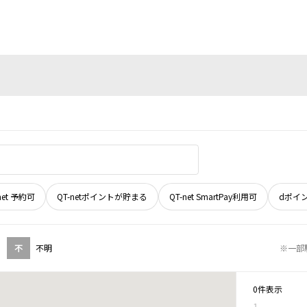
net 予約可
QT-netポイントが貯まる
QT-net SmartPay利用可
dポイ
不
不明
※一部
0件表示
1