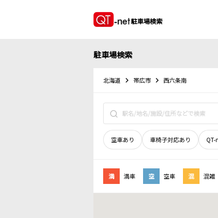
駐車場検索
駐車場検索
北海道
帯広市
西六条南
空車あり
車椅子対応あり
QT-
満
満車
空
空車
混
混雑