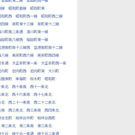
愛国町東二線
愛国町西一線
四線
昭和町基線
昭和町東
昭和町西
昭和町西一線
昭和町西二線
東四線
泉町東十三線
泉町東十二線
清川町南二条通
清川町東一線
稲田町南八線西
稲田町東一線
空港南町南十三線西
空港南町南十二線
西八線
美栄町西六線
美栄町西四線
町本通
大正本町東一条
大正本町西一条
岩内町
岩内町西
岩内町東
大川町
公園東町
幸福町
桜木町
昭和町
十条北
西十条南
西十一条北
六条北
西十六条南
西十七条北
条北
西二十一条南
西二十二条北
条南
西三条北
西三条南
西四条北
林台北町
柏林台中町
柏林台西町
東二条北
東二条南
東三条北
緑ケ丘
緑ケ丘一条通
緑ケ丘二条通