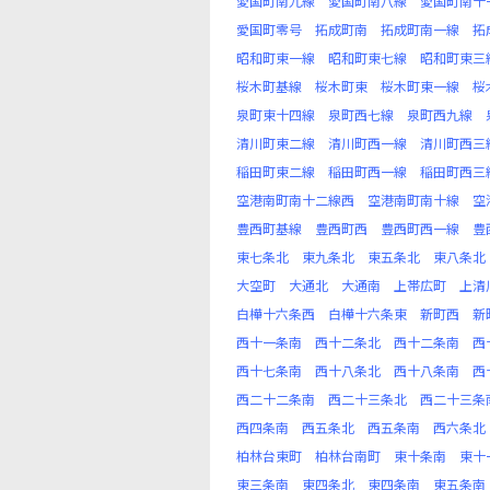
愛国町南九線
愛国町南八線
愛国町南十
愛国町零号
拓成町南
拓成町南一線
拓
昭和町東一線
昭和町東七線
昭和町東三
桜木町基線
桜木町東
桜木町東一線
桜
泉町東十四線
泉町西七線
泉町西九線
清川町東二線
清川町西一線
清川町西三
稲田町東二線
稲田町西一線
稲田町西三
空港南町南十二線西
空港南町南十線
空
豊西町基線
豊西町西
豊西町西一線
豊
東七条北
東九条北
東五条北
東八条北
大空町
大通北
大通南
上帯広町
上清
白樺十六条西
白樺十六条東
新町西
新
西十一条南
西十二条北
西十二条南
西
西十七条南
西十八条北
西十八条南
西
西二十二条南
西二十三条北
西二十三条
西四条南
西五条北
西五条南
西六条北
柏林台東町
柏林台南町
東十条南
東十
東三条南
東四条北
東四条南
東五条南