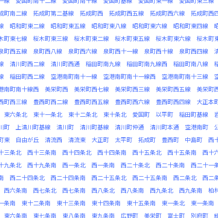
一線
愛国町南十二線
愛国町南十線
愛国町基線
愛国町東一線
愛国町東三線
成町南二線
拓成町第二基線
拓成町西
拓成町西五線
拓成町西六線
拓成町西
線
昭和町東二線
昭和町東五線
昭和町東八線
昭和町東六線
昭和町東四線
木町東七線
桜木町東三線
桜木町東二線
桜木町東五線
桜木町東六線
桜木町
泉町西五線
泉町西八線
泉町西六線
泉町西十一線
泉町西十線
泉町西四線
線
清川町西二線
清川町西通
稲田町南九線
稲田町南九線西
稲田町南八線
線
稲田町西二線
空港南町南十一線
空港南町南十一線西
空港南町南十三線
港南町南十線西
美栄町西
美栄町西七線
美栄町西三線
美栄町西五線
美栄町
西町西三線
豊西町西二線
豊西町西五線
豊西町西六線
豊西町西四線
大正本
東六条北
東十一条北
東十二条北
東十条北
愛国町
以平町
稲田町基線
川町
上清川町基線
清川町
清川町基線
清川町仲通
清川町本通
空港南町
町東
自由が丘
清流西
清流東
大正町
太平町
拓成町
豊西町
中島町
西
十三条北
西十三条南
西十四条北
西十四条南
西十五条北
西十五条南
西十
十九条北
西十九条南
西一条北
西一条南
西二十条北
西二十条南
西二十一
南
西二十四条北
西二十四条南
西二十五条北
西二十五条南
西二条北
西二
西六条南
西七条北
西七条南
西八条北
西八条南
西九条北
西九条南
柏
一条南
東十二条南
東十三条南
東十四条南
東十五条南
東一条北
東一条南
東六条南
東七条南
東八条南
東九条南
広野町
美栄町
富士町
別府町