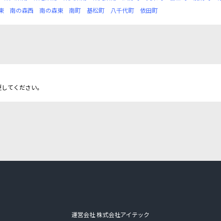
東
南の森西
南の森東
南町
基松町
八千代町
依田町
更してください。
運営会社 株式会社アイテック