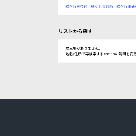
緑ケ丘三条通
緑ケ丘東通西
緑ケ丘東通
リストから探す
駐車場がありません。
地名/住所で再検索するかmapの範囲を変