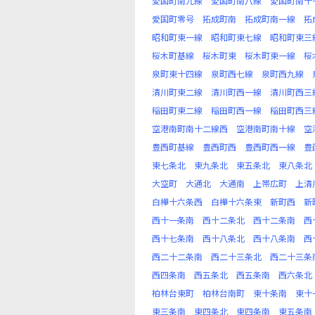
愛国町南九線
愛国町南八線
愛国町南十
愛国町零号
拓成町南
拓成町南一線
拓
昭和町東一線
昭和町東七線
昭和町東三
桜木町基線
桜木町東
桜木町東一線
桜
泉町東十四線
泉町西七線
泉町西九線
清川町東二線
清川町西一線
清川町西三
稲田町東二線
稲田町西一線
稲田町西三
空港南町南十二線西
空港南町南十線
空
豊西町基線
豊西町西
豊西町西一線
豊
東七条北
東九条北
東五条北
東八条北
大空町
大通北
大通南
上帯広町
上清
白樺十六条西
白樺十六条東
新町西
新
西十一条南
西十二条北
西十二条南
西
西十七条南
西十八条北
西十八条南
西
西二十二条南
西二十三条北
西二十三条
西四条南
西五条北
西五条南
西六条北
柏林台東町
柏林台南町
東十条南
東十
東三条南
東四条北
東四条南
東五条南