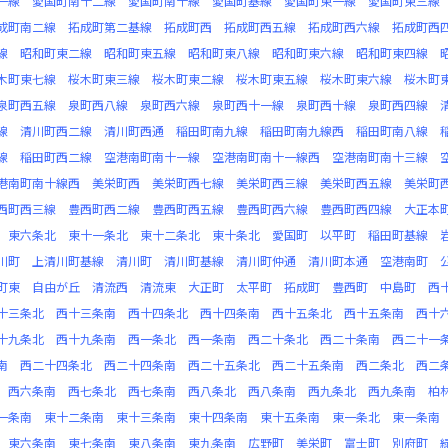
一線
愛国町南十二線
愛国町南十線
愛国町基線
愛国町東一線
愛国町東三線
成町南二線
拓成町第二基線
拓成町西
拓成町西五線
拓成町西六線
拓成町西
線
昭和町東二線
昭和町東五線
昭和町東八線
昭和町東六線
昭和町東四線
木町東七線
桜木町東三線
桜木町東二線
桜木町東五線
桜木町東六線
桜木町
泉町西五線
泉町西八線
泉町西六線
泉町西十一線
泉町西十線
泉町西四線
線
清川町西二線
清川町西通
稲田町南九線
稲田町南九線西
稲田町南八線
線
稲田町西二線
空港南町南十一線
空港南町南十一線西
空港南町南十三線
港南町南十線西
美栄町西
美栄町西七線
美栄町西三線
美栄町西五線
美栄町
西町西三線
豊西町西二線
豊西町西五線
豊西町西六線
豊西町西四線
大正本
東六条北
東十一条北
東十二条北
東十条北
愛国町
以平町
稲田町基線
川町
上清川町基線
清川町
清川町基線
清川町仲通
清川町本通
空港南町
町東
自由が丘
清流西
清流東
大正町
太平町
拓成町
豊西町
中島町
西
十三条北
西十三条南
西十四条北
西十四条南
西十五条北
西十五条南
西十
十九条北
西十九条南
西一条北
西一条南
西二十条北
西二十条南
西二十一
南
西二十四条北
西二十四条南
西二十五条北
西二十五条南
西二条北
西二
西六条南
西七条北
西七条南
西八条北
西八条南
西九条北
西九条南
柏
一条南
東十二条南
東十三条南
東十四条南
東十五条南
東一条北
東一条南
東六条南
東七条南
東八条南
東九条南
広野町
美栄町
富士町
別府町