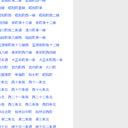
愛国町東二線
愛国町西一線
四線
昭和町基線
昭和町東
昭和町西
昭和町西一線
昭和町西二線
東四線
泉町東十三線
泉町東十二線
清川町南二条通
清川町東一線
稲田町南八線西
稲田町東一線
空港南町南十三線西
空港南町南十二線
西八線
美栄町西六線
美栄町西四線
町本通
大正本町東一条
大正本町西一条
岩内町
岩内町西
岩内町東
大川町
公園東町
幸福町
桜木町
昭和町
十条北
西十条南
西十一条北
六条北
西十六条南
西十七条北
条北
西二十一条南
西二十二条北
条南
西三条北
西三条南
西四条北
林台北町
柏林台中町
柏林台西町
東二条北
東二条南
東三条北
緑ケ丘
緑ケ丘一条通
緑ケ丘二条通