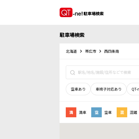
駐車場検索
駐車場検索
北海道
帯広市
西四条南
空車あり
車椅子対応あり
QT-
満
満車
空
空車
混
混雑