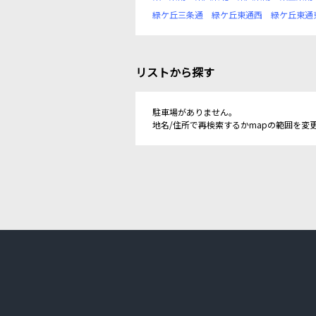
緑ケ丘三条通
緑ケ丘東通西
緑ケ丘東通
リストから探す
駐車場がありません。
地名/住所で再検索するかmapの範囲を変