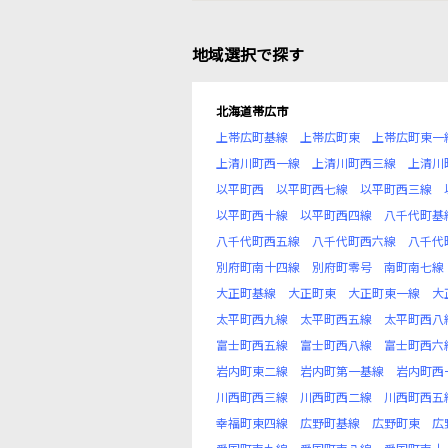
地域選択で探す
北海道帯広市
上帯広町基線
上帯広町東
上帯広町東一
上清川町西一線
上清川町西三線
上清川
以平町西
以平町西七線
以平町西三線
以平町西十線
以平町西四線
八千代町基
八千代町西五線
八千代町西六線
八千代
別府町南十四線
別府町零号
南町南七線
大正町基線
大正町東
大正町東一線
大
太平町西九線
太平町西五線
太平町西八
富士町西五線
富士町西八線
富士町西六
岩内町東二線
岩内町第一基線
岩内町西
川西町西三線
川西町西二線
川西町西五
幸福町東四線
広野町基線
広野町東
広