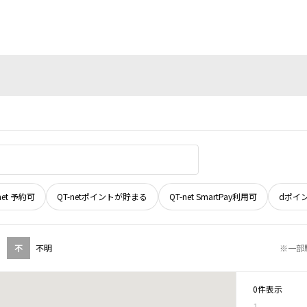
net 予約可
QT-netポイントが貯まる
QT-net SmartPay利用可
dポイ
不
不明
※一部
0件表示
1