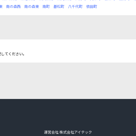
東
南の森西
南の森東
南町
基松町
八千代町
依田町
更してください。
運営会社 株式会社アイテック