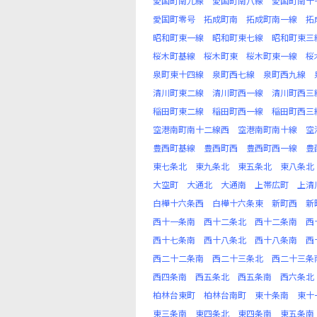
愛国町南九線
愛国町南八線
愛国町南十
愛国町零号
拓成町南
拓成町南一線
拓
昭和町東一線
昭和町東七線
昭和町東三
桜木町基線
桜木町東
桜木町東一線
桜
泉町東十四線
泉町西七線
泉町西九線
清川町東二線
清川町西一線
清川町西三
稲田町東二線
稲田町西一線
稲田町西三
空港南町南十二線西
空港南町南十線
空
豊西町基線
豊西町西
豊西町西一線
豊
東七条北
東九条北
東五条北
東八条北
大空町
大通北
大通南
上帯広町
上清
白樺十六条西
白樺十六条東
新町西
新
西十一条南
西十二条北
西十二条南
西
西十七条南
西十八条北
西十八条南
西
西二十二条南
西二十三条北
西二十三条
西四条南
西五条北
西五条南
西六条北
柏林台東町
柏林台南町
東十条南
東十
東三条南
東四条北
東四条南
東五条南