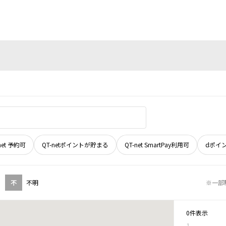
net 予約可
QT-netポイントが貯まる
QT-net SmartPay利用可
dポイ
不
不明
※一部
0件表示
1