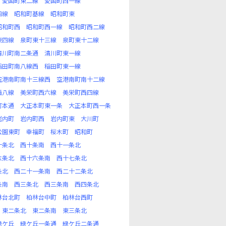
愛国町東二線
愛国町西一線
四線
昭和町基線
昭和町東
昭和町西
昭和町西一線
昭和町西二線
東四線
泉町東十三線
泉町東十二線
清川町南二条通
清川町東一線
稲田町南八線西
稲田町東一線
空港南町南十三線西
空港南町南十二線
西八線
美栄町西六線
美栄町西四線
町本通
大正本町東一条
大正本町西一条
岩内町
岩内町西
岩内町東
大川町
公園東町
幸福町
桜木町
昭和町
十条北
西十条南
西十一条北
六条北
西十六条南
西十七条北
条北
西二十一条南
西二十二条北
条南
西三条北
西三条南
西四条北
林台北町
柏林台中町
柏林台西町
東二条北
東二条南
東三条北
緑ケ丘
緑ケ丘一条通
緑ケ丘二条通