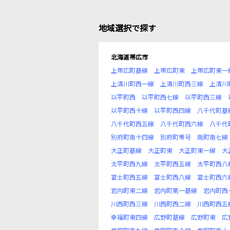
地域選択で探す
北海道帯広市
上帯広町基線
上帯広町東
上帯広町東一
上清川町西一線
上清川町西三線
上清川
以平町西
以平町西七線
以平町西三線
以平町西十線
以平町西四線
八千代町基
八千代町西五線
八千代町西六線
八千代
別府町南十四線
別府町零号
南町南七線
大正町基線
大正町東
大正町東一線
大
太平町西九線
太平町西五線
太平町西八
富士町西五線
富士町西八線
富士町西六
岩内町東二線
岩内町第一基線
岩内町西
川西町西三線
川西町西二線
川西町西五
幸福町東四線
広野町基線
広野町東
広