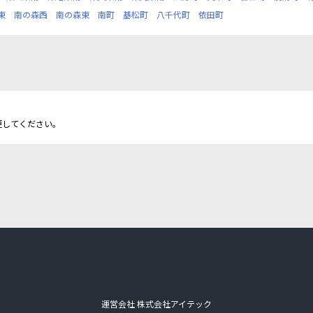
東
南の森西
南の森東
南町
基松町
八千代町
依田町
更してください。
運営会社 株式会社アイテック