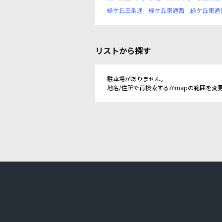
緑ケ丘三条通
緑ケ丘東通西
緑ケ丘東通
リストから探す
駐車場がありません。
地名/住所で再検索するかmapの範囲を変