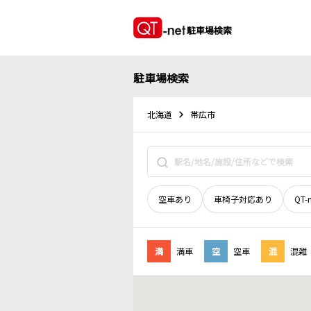
駐車場検索
駐車場検索
北海道
帯広市
空車あり
車椅子対応あり
QT-
満
満車
空
空車
混
混雑