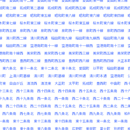
一線
愛国町南十二線
愛国町南十線
愛国町基線
愛国町東一線
愛国町東三線
成町南二線
拓成町第二基線
拓成町西
拓成町西五線
拓成町西六線
拓成町西
線
昭和町東二線
昭和町東五線
昭和町東八線
昭和町東六線
昭和町東四線
木町東七線
桜木町東三線
桜木町東二線
桜木町東五線
桜木町東六線
桜木町
泉町西五線
泉町西八線
泉町西六線
泉町西十一線
泉町西十線
泉町西四線
線
清川町西二線
清川町西通
稲田町南九線
稲田町南九線西
稲田町南八線
線
稲田町西二線
空港南町南十一線
空港南町南十一線西
空港南町南十三線
港南町南十線西
美栄町西
美栄町西七線
美栄町西三線
美栄町西五線
美栄町
西町西三線
豊西町西二線
豊西町西五線
豊西町西六線
豊西町西四線
大正本
東六条北
東十一条北
東十二条北
東十条北
愛国町
以平町
稲田町基線
川町
上清川町基線
清川町
清川町基線
清川町仲通
清川町本通
空港南町
町東
自由が丘
清流西
清流東
大正町
太平町
拓成町
豊西町
中島町
西
十三条北
西十三条南
西十四条北
西十四条南
西十五条北
西十五条南
西十
十九条北
西十九条南
西一条北
西一条南
西二十条北
西二十条南
西二十一
南
西二十四条北
西二十四条南
西二十五条北
西二十五条南
西二条北
西二
西六条南
西七条北
西七条南
西八条北
西八条南
西九条北
西九条南
柏
一条南
東十二条南
東十三条南
東十四条南
東十五条南
東一条北
東一条南
東六条南
東七条南
東八条南
東九条南
広野町
美栄町
富士町
別府町